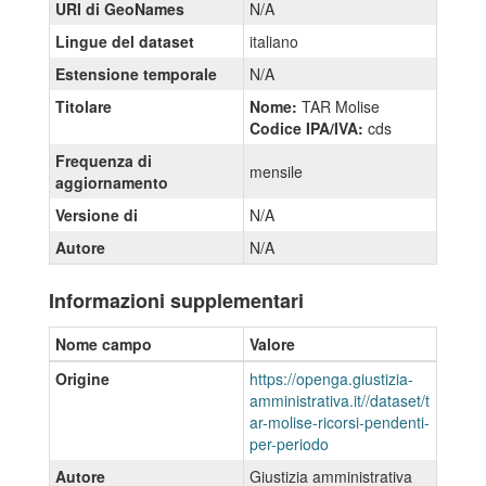
URI di GeoNames
N/A
Lingue del dataset
italiano
Estensione temporale
N/A
Titolare
Nome:
TAR Molise
Codice IPA/IVA:
cds
Frequenza di
mensile
aggiornamento
Versione di
N/A
Autore
N/A
Informazioni supplementari
Nome campo
Valore
Origine
https://openga.giustizia-
amministrativa.it//dataset/t
ar-molise-ricorsi-pendenti-
per-periodo
Autore
Giustizia amministrativa