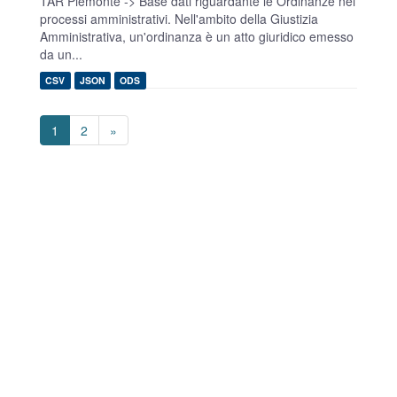
TAR Piemonte -> Base dati riguardante le Ordinanze nei
processi amministrativi. Nell'ambito della Giustizia
Amministrativa, un'ordinanza è un atto giuridico emesso
da un...
CSV
JSON
ODS
1
2
»