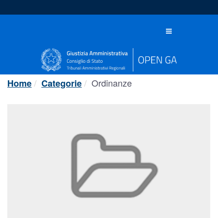
Salta
al
contenuto
Toggle
navigation
Ordinanze
Home
Categorie