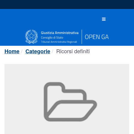
Salta
al
contenuto
Toggle
navigation
Ricorsi definiti
Home
Categorie