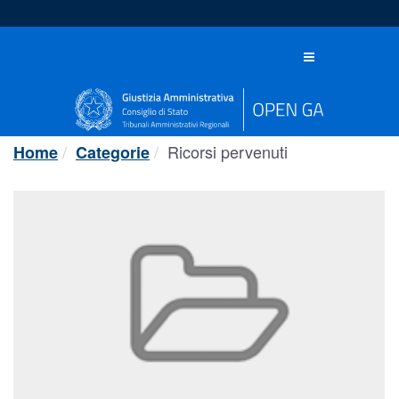
Salta
al
contenuto
Toggle
navigation
Ricorsi pervenuti
Home
Categorie