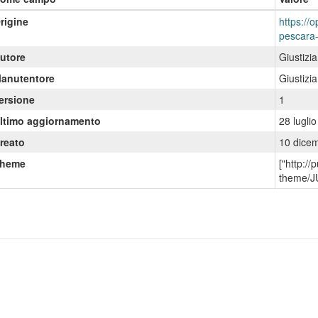
rigine
https://o
pescara
utore
Giustizi
anutentore
Giustizi
ersione
1
ltimo aggiornamento
28 lugli
reato
10 dice
heme
["http:/
theme/J