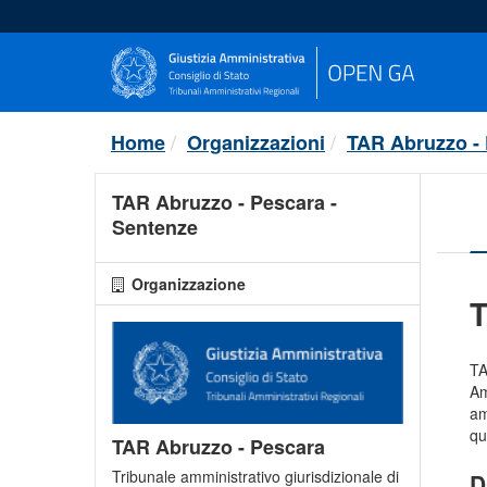
Salta
al
contenuto
Home
Organizzazioni
TAR Abruzzo -
TAR Abruzzo - Pescara -
Sentenze
Organizzazione
T
TA
Am
am
qu
TAR Abruzzo - Pescara
Tribunale amministrativo giurisdizionale di
D