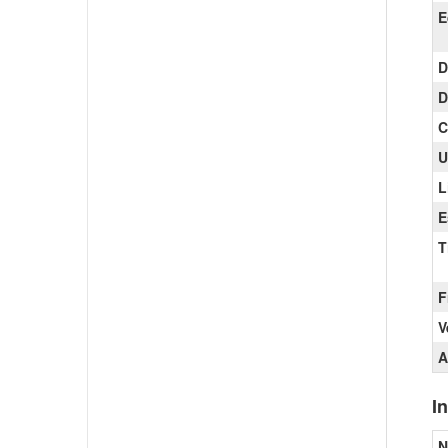
E
D
D
C
U
L
E
T
F
V
A
I
N