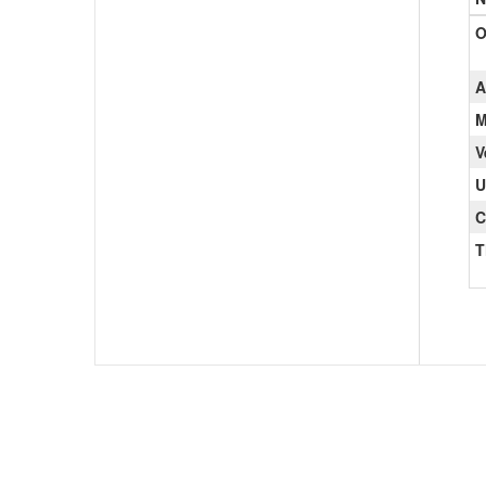
O
A
M
V
U
C
T