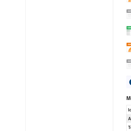
M
I
A
T