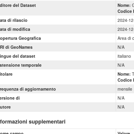
ditore del Dataset
Nome:
G
Codice 
ata di rilascio
2024-12
ata di modifica
2024-12
opertura Geografica
Area di 
RI di GeoNames
N/A
ingue del dataset
italiano
stensione temporale
N/A
itolare
Nome:
T
Codice 
requenza di aggiornamento
mensile
ersione di
N/A
utore
N/A
nformazioni supplementari
ome campo
Valore