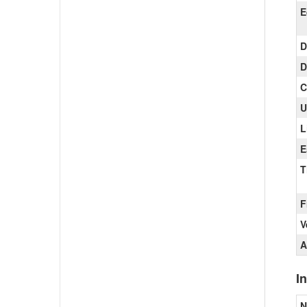
E
D
D
C
U
L
E
T
F
V
A
I
N