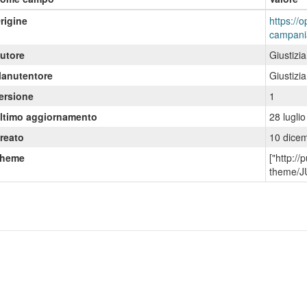
rigine
https://o
campani
utore
Giustizi
anutentore
Giustizi
ersione
1
ltimo aggiornamento
28 lugli
reato
10 dice
heme
["http:/
theme/J