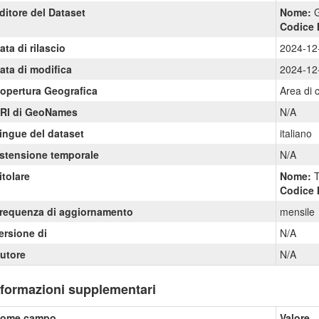
ditore del Dataset
Nome:
G
Codice 
ata di rilascio
2024-12
ata di modifica
2024-12
opertura Geografica
Area di 
RI di GeoNames
N/A
ingue del dataset
italiano
stensione temporale
N/A
itolare
Nome:
T
Codice 
requenza di aggiornamento
mensile
ersione di
N/A
utore
N/A
nformazioni supplementari
ome campo
Valore