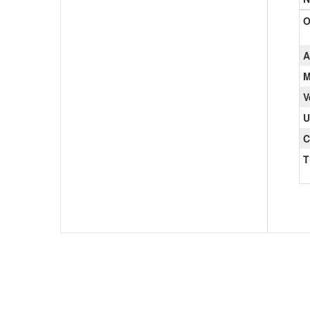
O
A
M
V
U
C
T