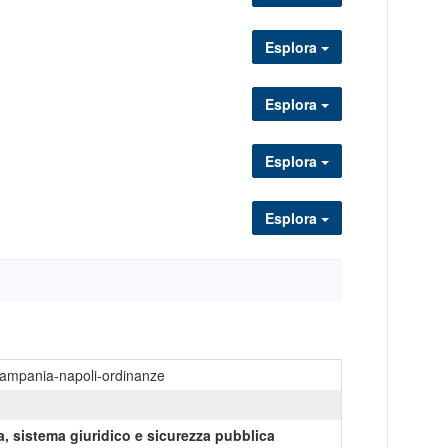
Esplora
Esplora
Esplora
Esplora
campania-napoli-ordinanze
a, sistema giuridico e sicurezza pubblica