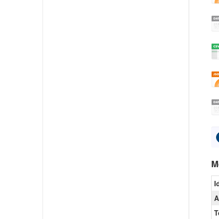
M
I
A
T