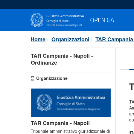
Salta
al
contenuto
Home
Organizzazioni
TAR Campania 
TAR Campania - Napoli -
Ordinanze
Organizzazione
T
TA
Am
am
qu
TAR Campania - Napoli
Tribunale amministrativo giurisdizionale di
D