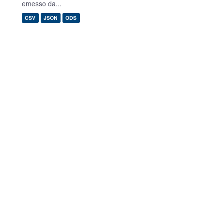
emesso da...
CSV
JSON
ODS