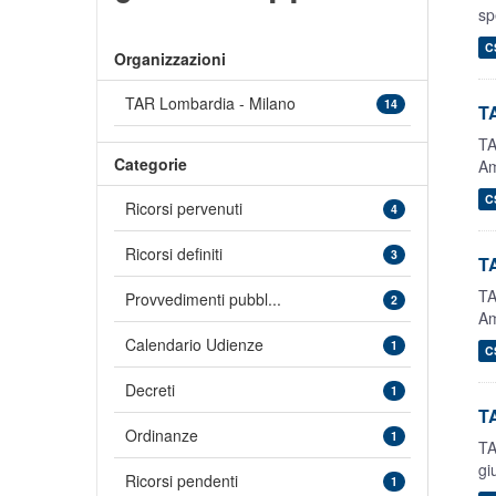
sp
C
Organizzazioni
TAR Lombardia - Milano
14
TA
TA
Categorie
Am
C
Ricorsi pervenuti
4
Ricorsi definiti
3
TA
TA
Provvedimenti pubbl...
2
Am
Calendario Udienze
1
C
Decreti
1
TA
Ordinanze
1
TA
gi
Ricorsi pendenti
1