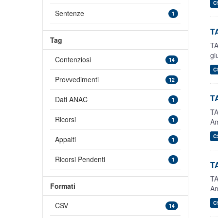
C
Sentenze
1
TA
Tag
TA
gi
Contenziosi
14
C
Provvedimenti
12
TA
Dati ANAC
1
TA
Ricorsi
1
Am
C
Appalti
1
Ricorsi Pendenti
1
TA
TA
Formati
Am
C
CSV
14