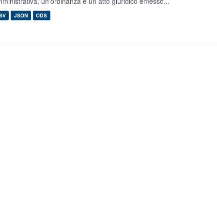
ministrativa, un'ordinanza è un atto giuridico emesso...
SV
JSON
ODS