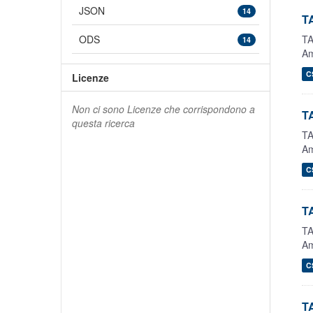
JSON
14
TA
TA
ODS
14
Am
C
Licenze
Non ci sono Licenze che corrispondono a
TA
questa ricerca
TA
Am
C
TA
TA
Am
C
TA