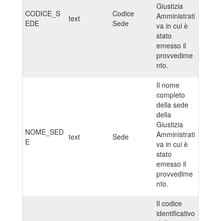
Giustizia
CODICE_S
Codice
Amministrati
text
EDE
Sede
va in cui è
stato
emesso il
provvedime
nto.
Il nome
completo
della sede
della
Giustizia
NOME_SED
Amministrati
text
Sede
E
va in cui è
stato
emesso il
provvedime
nto.
Il codice
identificativo