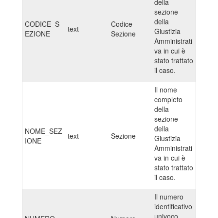
della
sezione
della
CODICE_S
Codice
text
Giustizia
EZIONE
Sezione
Amministrati
va in cui è
stato trattato
il caso.
Il nome
completo
della
sezione
della
NOME_SEZ
text
Sezione
Giustizia
IONE
Amministrati
va in cui è
stato trattato
il caso.
Il numero
identificativo
univoco