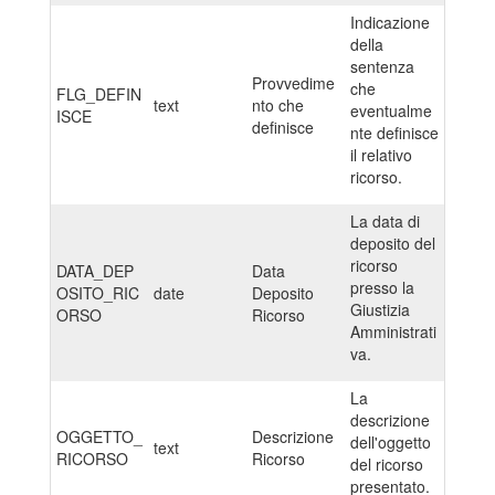
Indicazione
della
sentenza
Provvedime
che
FLG_DEFIN
text
nto che
eventualme
ISCE
definisce
nte definisce
il relativo
ricorso.
La data di
deposito del
ricorso
DATA_DEP
Data
presso la
OSITO_RIC
date
Deposito
Giustizia
ORSO
Ricorso
Amministrati
va.
La
descrizione
OGGETTO_
Descrizione
dell'oggetto
text
RICORSO
Ricorso
del ricorso
presentato.