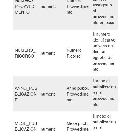
NUMERO_
Numero
assegnato
PROVVEDI
numeric
Provvedime
al
MENTO
nto
provvedime
nto emesso.
Il numero
identificativo
univoco del
NUMERO_
Numero
ricorso
numeric
RICORSO
Ricorso
oggetto del
provvedime
nto.
L'anno di
pubblicazion
ANNO_PUB
Anno pubbl.
e del
BLICAZION
numeric
Provvedime
provvedime
E
nto
nto.
Il mese di
pubblicazion
MESE_PUB
Mese pubbl.
e del
BLICAZION
numeric
Provvedime