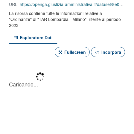
URL:
https://openga.giustizia-amministrativa.it/dataset/8e03b81b-641b-4625-9f91-45f97096f20c/resource/c35e7993-2e0d-408c-9bc1-3244f8e0549d/download/tar-lombardia-milano-ordinanze-2023.json
La risorsa contiene tutte le informazioni relative a
"Ordinanze" di "TAR Lombardia - Milano", riferite al periodo
2023
Esploratore Dati
Fullscreen
Incorpora