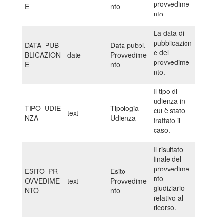
provvedime
E
nto
nto.
La data di
pubblicazion
DATA_PUB
Data pubbl.
e del
BLICAZION
date
Provvedime
provvedime
E
nto
nto.
Il tipo di
udienza in
TIPO_UDIE
Tipologia
cui è stato
text
NZA
Udienza
trattato il
caso.
Il risultato
finale del
provvedime
ESITO_PR
Esito
nto
OVVEDIME
text
Provvedime
giudiziario
NTO
nto
relativo al
ricorso.