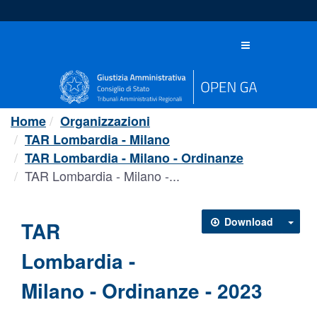
Salta
al
contenuto
Toggle
navigation
Home
Organizzazioni
TAR Lombardia - Milano
TAR Lombardia - Milano - Ordinanze
TAR Lombardia - Milano -...
Download
TAR
Lombardia -
Milano - Ordinanze - 2023