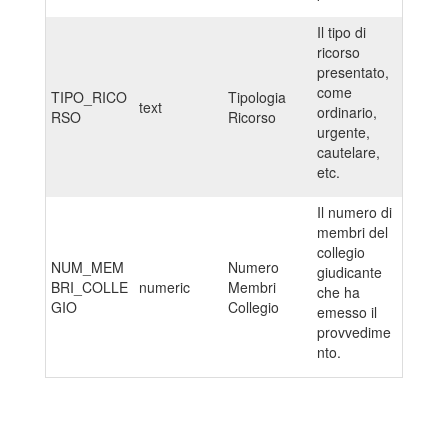
Il tipo di
ricorso
presentato,
come
TIPO_RICO
Tipologia
text
ordinario,
RSO
Ricorso
urgente,
cautelare,
etc.
Il numero di
membri del
collegio
NUM_MEM
Numero
giudicante
BRI_COLLE
numeric
Membri
che ha
GIO
Collegio
emesso il
provvedime
nto.