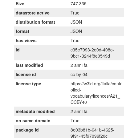
Size
747.335
datastore active
True
distribution format
JSON
format
JSON
has views
True
id
c35e7993-2e0d-408c-
9bc1-3244f8e0549d
last modified
2 anni fa
license id
cc-by-04
license type
https://w3id.org/italia/contr
olled-
vocabulary/licences/A21_
CCBY40
metadata modified
2 anni fa
on same domain
True
package id
8e03b81b-641b-4625-
9f91-45f97096f20c