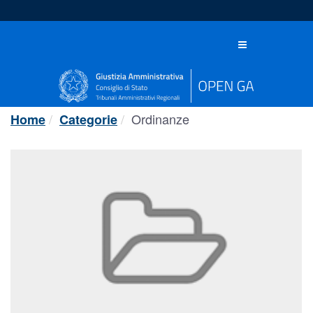
Salta
al
contenuto
Toggle
navigation
Ordinanze
Home
Categorie