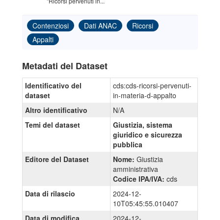
"Ricorsi pervenuti in...
Contenziosi
Dati ANAC
Ricorsi
Appalti
Metadati del Dataset
Identificativo del
cds:cds-ricorsi-pervenuti-
dataset
in-materia-d-appalto
Altro identificativo
N/A
Temi del dataset
Giustizia, sistema
giuridico e sicurezza
pubblica
Editore del Dataset
Nome:
Giustizia
amministrativa
Codice IPA/IVA:
cds
Data di rilascio
2024-12-
10T05:45:55.010407
Data di modifica
2024-12-