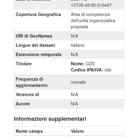
10T05:45:55.010407
Copertura Geografica
Area di competenza
dell'unità organizzativa
preposta
URI di GeoNames
N/A
Lingue del dataset
italiano
Estensione temporale
N/A
Titolare
Nome:
CDS
Codice IPA/IVA:
cds
Frequenza di
mensile
aggiornamento
Versione di
N/A
Autore
N/A
Informazioni supplementari
Nome campo
Valore