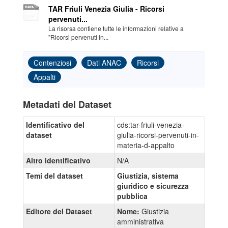
TAR Friuli Venezia Giulia - Ricorsi
pervenuti...
La risorsa contiene tutte le informazioni relative a
"Ricorsi pervenuti in...
Contenziosi
Dati ANAC
Ricorsi
Appalti
Metadati del Dataset
Identificativo del
cds:tar-friuli-venezia-
dataset
giulia-ricorsi-pervenuti-in-
materia-d-appalto
Altro identificativo
N/A
Temi del dataset
Giustizia, sistema
giuridico e sicurezza
pubblica
Editore del Dataset
Nome:
Giustizia
amministrativa