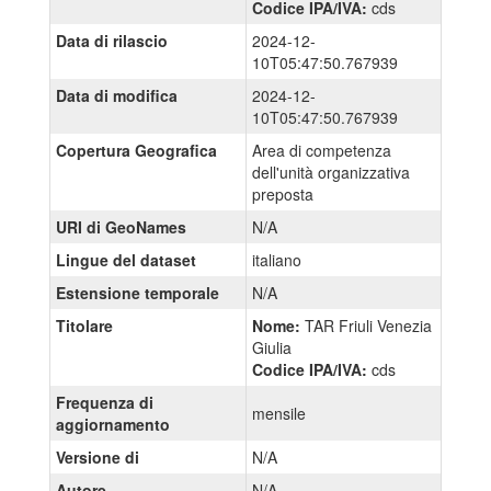
Codice IPA/IVA:
cds
Data di rilascio
2024-12-
10T05:47:50.767939
Data di modifica
2024-12-
10T05:47:50.767939
Copertura Geografica
Area di competenza
dell'unità organizzativa
preposta
URI di GeoNames
N/A
Lingue del dataset
italiano
Estensione temporale
N/A
Titolare
Nome:
TAR Friuli Venezia
Giulia
Codice IPA/IVA:
cds
Frequenza di
mensile
aggiornamento
Versione di
N/A
Autore
N/A