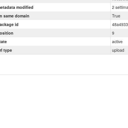
etadata modified
2 settim
n same domain
True
ackage id
48a4933
osition
9
tate
active
rl type
upload