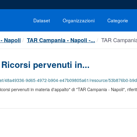
Dataset
Organizzazioni
Categorie
TAR Campania -
- Napoli
TAR Campania - Napoli -...
Ricorsi pervenuti in...
336-9d65-4972-b904-e47b09805a61/resource/53b876b0-b9d5-4ede-9802-38784bd1aaa9/download/
Ricorsi pervenuti in materia d'appalto" di "TAR Campania - Napoli", rifer