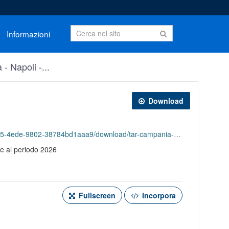
Informazioni
 Napoli -...
Download
tar-campania-napoli-ricorsi-pervenuti-in-materia-dappalto-2026.csv
ite al periodo 2026
Fullscreen
Incorpora