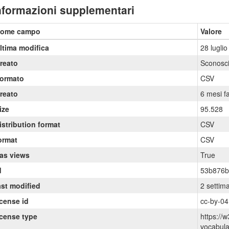
nformazioni supplementari
ome campo
Valore
ltima modifica
28 lugli
reato
Sconosci
ormato
CSV
reato
6 mesi f
ize
95.528
istribution format
CSV
ormat
CSV
as views
True
d
53b876b
ast modified
2 settim
icense id
cc-by-04
icense type
https://w
vocabul