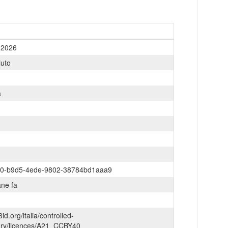
o 2026
uto
a
0-b9d5-4ede-9802-38784bd1aaa9
ane fa
3id.org/italia/controlled-
ary/licences/A21_CCBY40