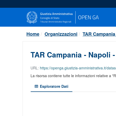
Salta
al
contenuto
Home
Organizzazioni
TAR Campania 
TAR Campania - Napoli - 
URL:
https://openga.giustizia-amministrativa.it/dataset/48a49
La risorsa contiene tutte le informazioni relative a "
Esploratore Dati