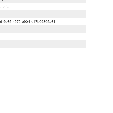
ane fa
6-9d65-4972-b904-e47b09805a61