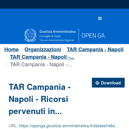
Salta
al
contenuto
Toggle
navigation
Home
Organizzazioni
TAR Campania - Napoli
TAR Campania - Napoli -...
TAR Campania - Napoli -...
Download
TAR Campania -
Napoli - Ricorsi
pervenuti in...
URL:
https://openga.giustizia-amministrativa.it/dataset/48a49336-9d65-4972-b904-e47b09805a61/resource/f3cd0e35-a70d-448a-b732-c8e543c77045/download/tar-campania-napoli-ricorsi-pervenuti-in-materia-dappalto-2025.csv