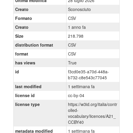
Ultima modifica
28 luglio 2026
Creato
Sconosciuto
Formato
CSV
Creato
1 anno fa
Size
218.798
distribution format
CSV
format
CSV
has views
True
id
f3cd0e35-a70d-448a-
b732-c8e543c77045
last modified
1 settimana fa
license id
cc-by-04
license type
https://w3id.org/italia/contr
olled-
vocabulary/licences/A21_
CCBY40
metadata modified
1 settimana fa