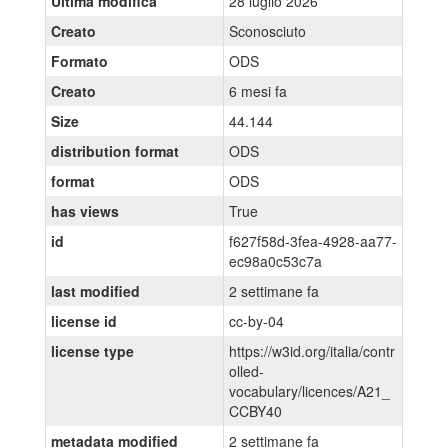
Ultima modifica
28 luglio 2026
Creato
Sconosciuto
Formato
ODS
Creato
6 mesi fa
Size
44.144
distribution format
ODS
format
ODS
has views
True
id
f627f58d-3fea-4928-aa77-
ec98a0c53c7a
last modified
2 settimane fa
license id
cc-by-04
license type
https://w3id.org/italia/contr
olled-
vocabulary/licences/A21_
CCBY40
metadata modified
2 settimane fa