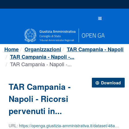
Salta
al
contenuto
Toggle
navigation
Home
Organizzazioni
TAR Campania - Napoli
TAR Campania - Napoli -...
TAR Campania - Napoli -...
Download
TAR Campania -
Napoli - Ricorsi
pervenuti in...
URL:
https://openga.giustizia-amministrativa.it/dataset/48a49336-9d65-4972-b904-e47b09805a61/resource/f627f58d-3fea-4928-aa77-ec98a0c53c7a/download/tar-campania-napoli-ricorsi-pervenuti-in-materia-dappalto-2026.ods